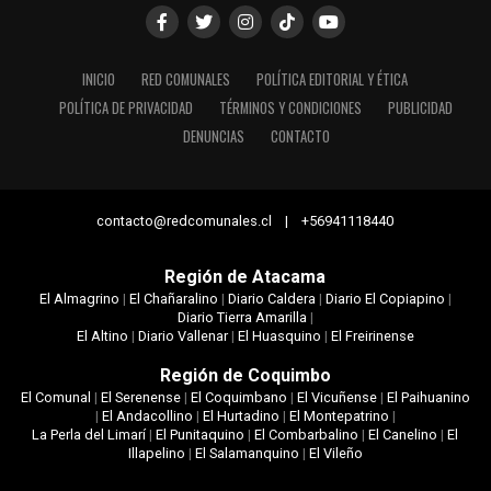
INICIO
RED COMUNALES
POLÍTICA EDITORIAL Y ÉTICA
POLÍTICA DE PRIVACIDAD
TÉRMINOS Y CONDICIONES
PUBLICIDAD
DENUNCIAS
CONTACTO
contacto@redcomunales.cl | +56941118440
Región de Atacama
El Almagrino
|
El Chañaralino
|
Diario Caldera
|
Diario El Copiapino
|
Diario Tierra Amarilla
|
El Altino
|
Diario Vallenar
|
El Huasquino
|
El Freirinense
Región de Coquimbo
El Comunal
|
El Serenense
|
El Coquimbano
|
El Vicuñense
|
El Paihuanino
|
El Andacollino
|
El Hurtadino
|
El Montepatrino
|
La Perla del Limarí
|
El Punitaquino
|
El Combarbalino
|
El Canelino
|
El
Illapelino
|
El Salamanquino
|
El Vileño