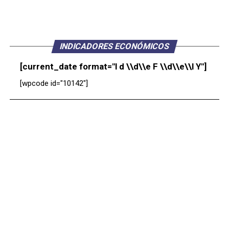
INDICADORES ECONÓMICOS
[current_date format="l d \\d\\e F \\d\\e\\l Y"]
[wpcode id="10142"]