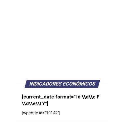
INDICADORES ECONÓMICOS
[current_date format="l d \\d\\e F
\\d\\e\\l Y"]
[wpcode id="10142"]