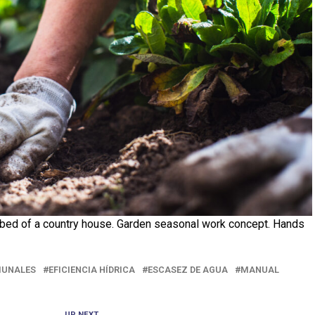
n bed of a country house. Garden seasonal work concept. Hands
UNALES
EFICIENCIA HÍDRICA
ESCASEZ DE AGUA
MANUAL
UP NEXT