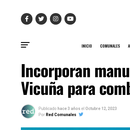
INICIO
COMUNALES
Incorporan manua
Vicuña para comb
Publicado
hace 3 años
el
Octubre 12, 2023
Por
Red Comunales