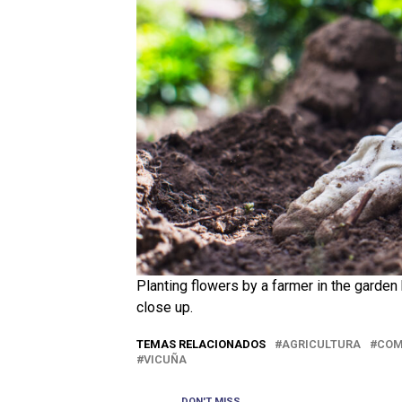
Planting flowers by a farmer in the garde
close up.
TEMAS RELACIONADOS
AGRICULTURA
COM
VICUÑA
DON'T MISS