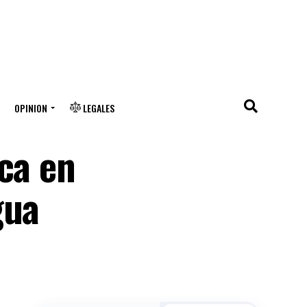
OPINION
LEGALES
ca en
gua