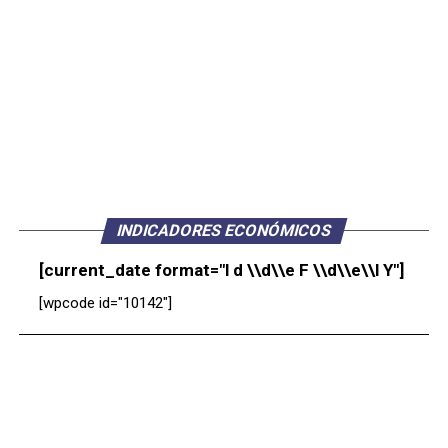
INDICADORES ECONÓMICOS
[current_date format="l d \\d\\e F \\d\\e\\l Y"]
[wpcode id="10142"]