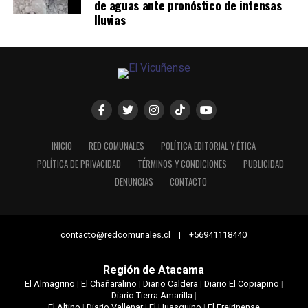
de aguas ante pronóstico de intensas
lluvias
INICIO
RED COMUNALES
POLÍTICA EDITORIAL Y ÉTICA
POLÍTICA DE PRIVACIDAD
TÉRMINOS Y CONDICIONES
PUBLICIDAD
DENUNCIAS
CONTACTO
contacto@redcomunales.cl | +56941118440
Región de Atacama
El Almagrino
|
El Chañaralino
|
Diario Caldera
|
Diario El Copiapino
|
Diario Tierra Amarilla
|
El Altino
|
Diario Vallenar
|
El Huasquino
|
El Freirinense