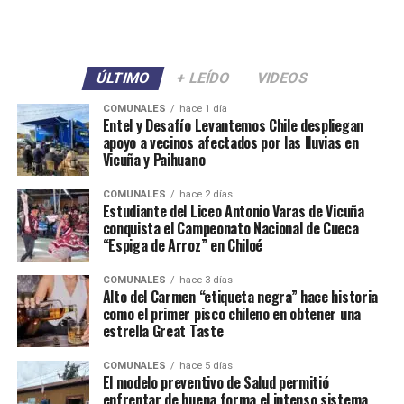
ÚLTIMO
+ LEÍDO
VIDEOS
COMUNALES
hace 1 día
Entel y Desafío Levantemos Chile despliegan
apoyo a vecinos afectados por las lluvias en
Vicuña y Paihuano
COMUNALES
hace 2 días
Estudiante del Liceo Antonio Varas de Vicuña
conquista el Campeonato Nacional de Cueca
“Espiga de Arroz” en Chiloé
COMUNALES
hace 3 días
Alto del Carmen “etiqueta negra” hace historia
como el primer pisco chileno en obtener una
estrella Great Taste
COMUNALES
hace 5 días
El modelo preventivo de Salud permitió
enfrentar de buena forma el intenso sistema