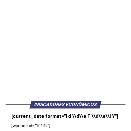
INDICADORES ECONÓMICOS
[current_date format="l d \\d\\e F \\d\\e\\l Y"]
[wpcode id="10142"]