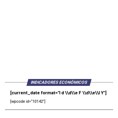
INDICADORES ECONÓMICOS
[current_date format="l d \\d\\e F \\d\\e\\l Y"]
[wpcode id="10142"]