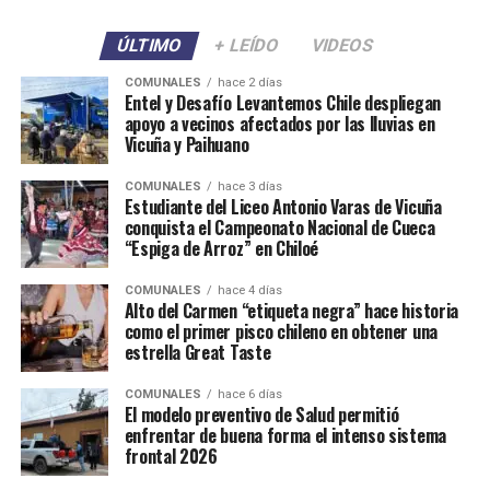
ÚLTIMO
+ LEÍDO
VIDEOS
COMUNALES
hace 2 días
Entel y Desafío Levantemos Chile despliegan
apoyo a vecinos afectados por las lluvias en
Vicuña y Paihuano
COMUNALES
hace 3 días
Estudiante del Liceo Antonio Varas de Vicuña
conquista el Campeonato Nacional de Cueca
“Espiga de Arroz” en Chiloé
COMUNALES
hace 4 días
Alto del Carmen “etiqueta negra” hace historia
como el primer pisco chileno en obtener una
estrella Great Taste
COMUNALES
hace 6 días
El modelo preventivo de Salud permitió
enfrentar de buena forma el intenso sistema
frontal 2026