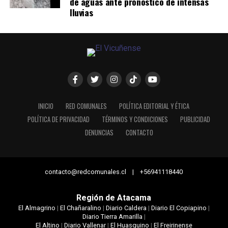
de aguas ante pronóstico de intensas
lluvias
INICIO
RED COMUNALES
POLÍTICA EDITORIAL Y ÉTICA
POLÍTICA DE PRIVACIDAD
TÉRMINOS Y CONDICIONES
PUBLICIDAD
DENUNCIAS
CONTACTO
contacto@redcomunales.cl | +56941118440
Región de Atacama
El Almagrino
|
El Chañaralino
|
Diario Caldera
|
Diario El Copiapino
|
Diario Tierra Amarilla
|
El Altino
|
Diario Vallenar
|
El Huasquino
|
El Freirinense