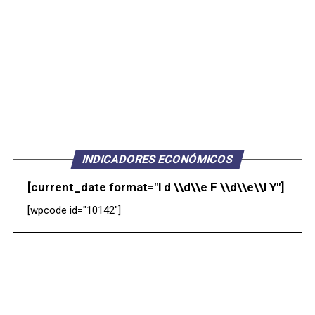
INDICADORES ECONÓMICOS
[current_date format="l d \\d\\e F \\d\\e\\l Y"]
[wpcode id="10142"]