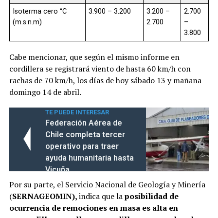
Isoterma cero °C
3.900 – 3.200
3.200 –
2.700
(m.s.n.m)
2.700
–
3.800
Cabe mencionar, que según el mismo informe en
cordillera se registrará viento de hasta 60 km/h con
rachas de 70 km/h, los días de hoy sábado 13 y mañana
domingo 14 de abril.
TE PUEDE INTERESAR
Federación Aérea de
Chile completa tercer
operativo para traer
ayuda humanitaria hasta
Vicuña
Por su parte, el Servicio Nacional de Geología y Minería
(
SERNAGEOMIN),
indica que la
posibilidad de
ocurrencia de remociones en masa es
alta en