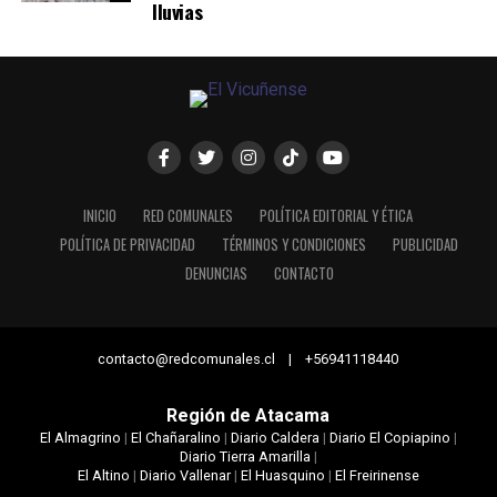
lluvias
INICIO
RED COMUNALES
POLÍTICA EDITORIAL Y ÉTICA
POLÍTICA DE PRIVACIDAD
TÉRMINOS Y CONDICIONES
PUBLICIDAD
DENUNCIAS
CONTACTO
contacto@redcomunales.cl | +56941118440
Región de Atacama
El Almagrino
|
El Chañaralino
|
Diario Caldera
|
Diario El Copiapino
|
Diario Tierra Amarilla
|
El Altino
|
Diario Vallenar
|
El Huasquino
|
El Freirinense