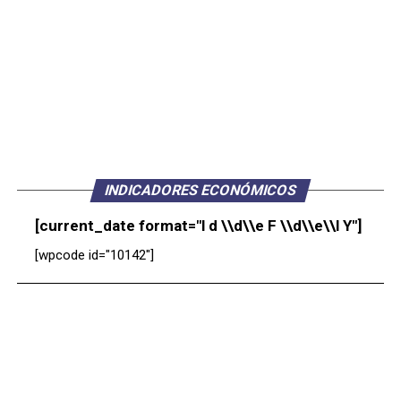
INDICADORES ECONÓMICOS
[current_date format="l d \\d\\e F \\d\\e\\l Y"]
[wpcode id="10142"]