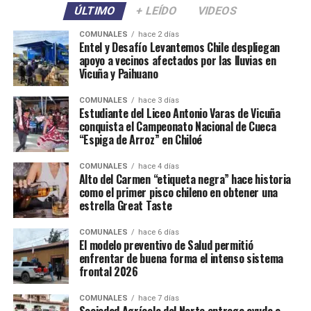
ÚLTIMO
+ LEÍDO
VIDEOS
COMUNALES
hace 2 días
Entel y Desafío Levantemos Chile despliegan
apoyo a vecinos afectados por las lluvias en
Vicuña y Paihuano
COMUNALES
hace 3 días
Estudiante del Liceo Antonio Varas de Vicuña
conquista el Campeonato Nacional de Cueca
“Espiga de Arroz” en Chiloé
COMUNALES
hace 4 días
Alto del Carmen “etiqueta negra” hace historia
como el primer pisco chileno en obtener una
estrella Great Taste
COMUNALES
hace 6 días
El modelo preventivo de Salud permitió
enfrentar de buena forma el intenso sistema
frontal 2026
COMUNALES
hace 7 días