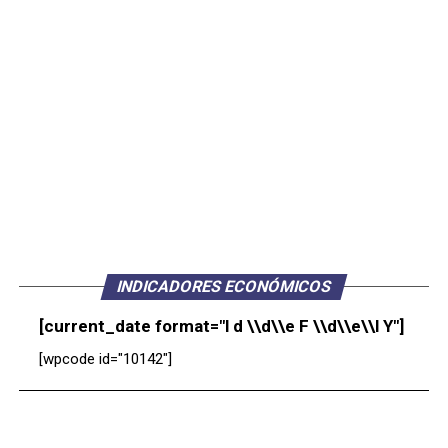
INDICADORES ECONÓMICOS
[current_date format="l d \\d\\e F \\d\\e\\l Y"]
[wpcode id="10142"]