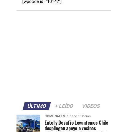
[wpcode id="10142"]
ÚLTIMO
+ LEÍDO
VIDEOS
COMUNALES
hace 15 horas
Entel y Desafío Levantemos Chile
despliegan apoyo a vecinos