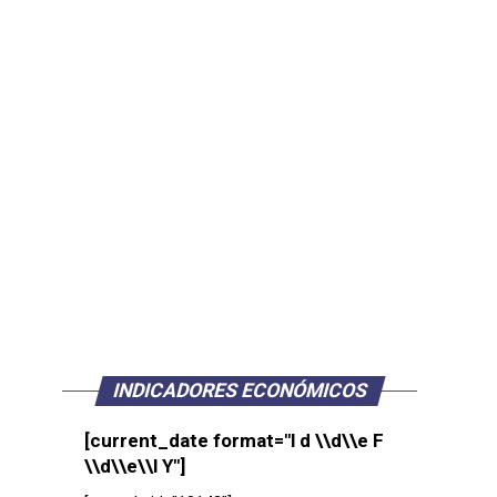
INDICADORES ECONÓMICOS
[current_date format="l d \\d\\e F
\\d\\e\\l Y"]