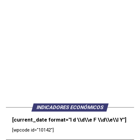
INDICADORES ECONÓMICOS
[current_date format="l d \\d\\e F \\d\\e\\l Y"]
[wpcode id="10142"]