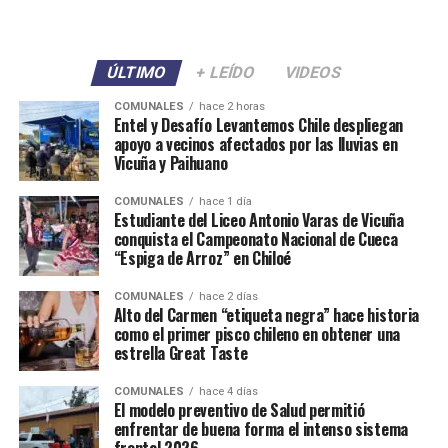
ÚLTIMO
+ LEÍDO
VIDEOS
COMUNALES
hace 2 horas
Entel y Desafío Levantemos Chile despliegan
apoyo a vecinos afectados por las lluvias en
Vicuña y Paihuano
COMUNALES
hace 1 día
Estudiante del Liceo Antonio Varas de Vicuña
conquista el Campeonato Nacional de Cueca
“Espiga de Arroz” en Chiloé
COMUNALES
hace 2 días
Alto del Carmen “etiqueta negra” hace historia
como el primer pisco chileno en obtener una
estrella Great Taste
COMUNALES
hace 4 días
El modelo preventivo de Salud permitió
enfrentar de buena forma el intenso sistema