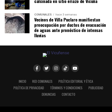
calcinada en sitio eriazo de Vicuña
COMUNALES
hace 3 semanas
Vecinos de Villa Puclaro manifiestan
preocupación por ductos de evacuación
de aguas ante pronóstico de intensas
lluvias
INICIO
RED COMUNALES
POLÍTICA EDITORIAL Y ÉTICA
POLÍTICA DE PRIVACIDAD
TÉRMINOS Y CONDICIONES
PUBLICIDAD
DENUNCIAS
CONTACTO