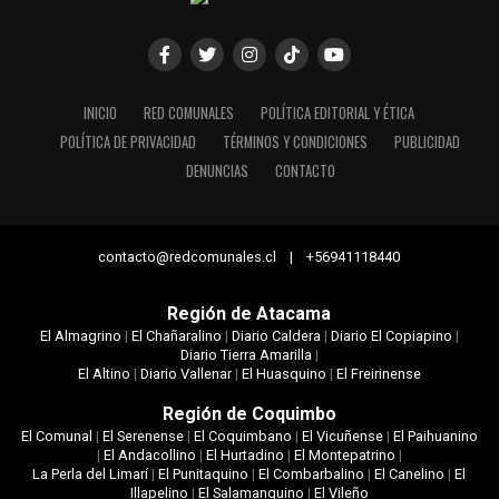
INICIO
RED COMUNALES
POLÍTICA EDITORIAL Y ÉTICA
POLÍTICA DE PRIVACIDAD
TÉRMINOS Y CONDICIONES
PUBLICIDAD
DENUNCIAS
CONTACTO
contacto@redcomunales.cl | +56941118440
Región de Atacama
El Almagrino
|
El Chañaralino
|
Diario Caldera
|
Diario El Copiapino
|
Diario Tierra Amarilla
|
El Altino
|
Diario Vallenar
|
El Huasquino
|
El Freirinense
Región de Coquimbo
El Comunal
|
El Serenense
|
El Coquimbano
|
El Vicuñense
|
El Paihuanino
|
El Andacollino
|
El Hurtadino
|
El Montepatrino
|
La Perla del Limarí
|
El Punitaquino
|
El Combarbalino
|
El Canelino
|
El
Illapelino
|
El Salamanquino
|
El Vileño