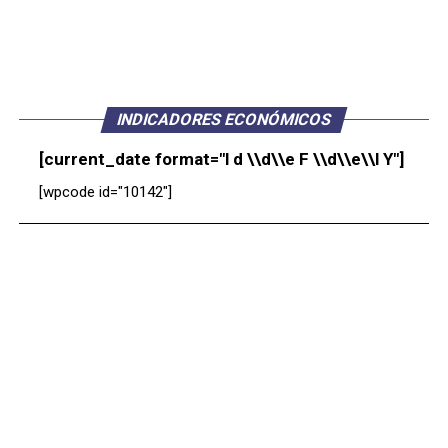
INDICADORES ECONÓMICOS
[current_date format="l d \\d\\e F \\d\\e\\l Y"]
[wpcode id="10142"]