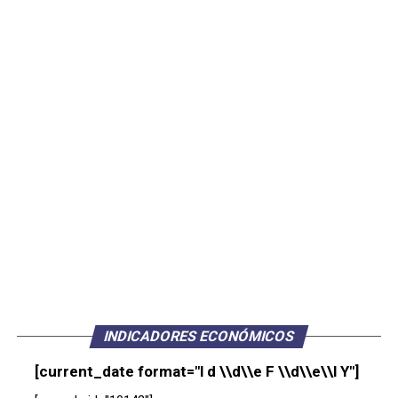
INDICADORES ECONÓMICOS
[current_date format="l d \\d\\e F \\d\\e\\l Y"]