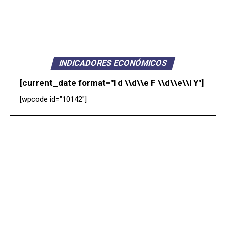
INDICADORES ECONÓMICOS
[current_date format="l d \\d\\e F \\d\\e\\l Y"]
[wpcode id="10142"]