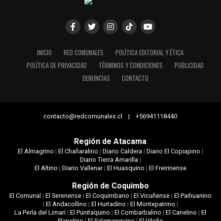
INICIO
RED COMUNALES
POLÍTICA EDITORIAL Y ÉTICA
POLÍTICA DE PRIVACIDAD
TÉRMINOS Y CONDICIONES
PUBLICIDAD
DENUNCIAS
CONTACTO
contacto@redcomunales.cl | +56941118440
Región de Atacama
El Almagrino
|
El Chañaralino
|
Diario Caldera
|
Diario El Copiapino
|
Diario Tierra Amarilla
|
El Altino
|
Diario Vallenar
|
El Huasquino
|
El Freirinense
Región de Coquimbo
El Comunal
|
El Serenense
|
El Coquimbano
|
El Vicuñense
|
El Paihuanino
|
El Andacollino
|
El Hurtadino
|
El Montepatrino
|
La Perla del Limarí
|
El Punitaquino
|
El Combarbalino
|
El Canelino
|
El
Illapelino
|
El Salamanquino
|
El Vileño