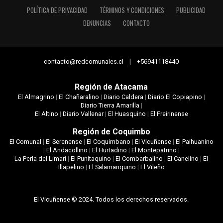
POLÍTICA DE PRIVACIDAD
TÉRMINOS Y CONDICIONES
PUBLICIDAD
DENUNCIAS
CONTACTO
contacto@redcomunales.cl | +56941118440
Región de Atacama
El Almagrino
|
El Chañaralino
|
Diario Caldera
|
Diario El Copiapino
|
Diario Tierra Amarilla
|
El Altino
|
Diario Vallenar
|
El Huasquino
|
El Freirinense
Región de Coquimbo
El Comunal
|
El Serenense
|
El Coquimbano
|
El Vicuñense
|
El Paihuanino
|
El Andacollino
|
El Hurtadino
|
El Montepatrino
|
La Perla del Limarí
|
El Punitaquino
|
El Combarbalino
|
El Canelino
|
El
Illapelino
|
El Salamanquino
|
El Vileño
El Vicuñense © 2024. Todos los derechos reservados.