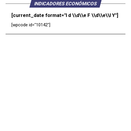
INDICADORES ECONÓMICOS
[current_date format="l d \\d\\e F \\d\\e\\l Y"]
[wpcode id="10142"]