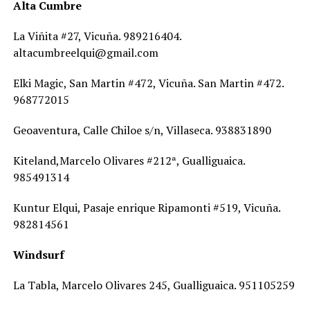
Alta Cumbre
La Viñita #27, Vicuña. 989216404.
altacumbreelqui@gmail.com
Elki Magic, San Martin #472, Vicuña. San Martin #472.
968772015
Geoaventura, Calle Chiloe s/n, Villaseca. 938831890
Kiteland,Marcelo Olivares #212ª, Gualliguaica.
985491314
Kuntur Elqui, Pasaje enrique Ripamonti #519, Vicuña.
982814561
Windsurf
La Tabla, Marcelo Olivares 245, Gualliguaica. 951105259