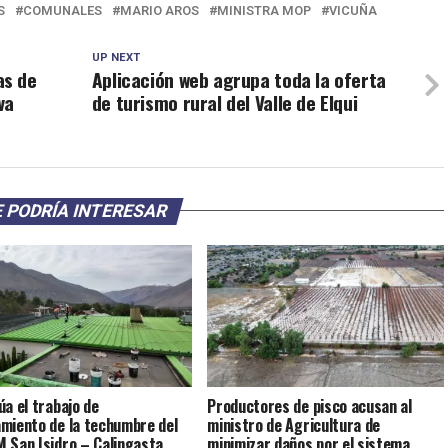
S
COMUNALES
MARIO AROS
MINISTRA MOP
VICUÑA
UP NEXT
as de
Aplicación web agrupa toda la oferta
va
de turismo rural del Valle de Elqui
 PODRÍA INTERESAR
úa el trabajo de
Productores de pisco acusan al
miento de la techumbre del
ministro de Agricultura de
 San Isidro – Calingasta
minimizar daños por el sistema