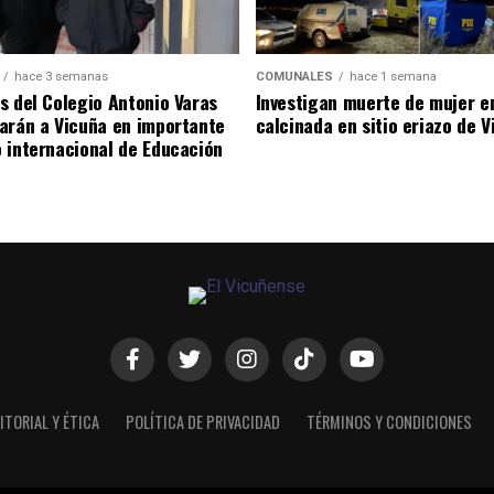
hace 3 semanas
COMUNALES
hace 1 semana
s del Colegio Antonio Varas
Investigan muerte de mujer e
arán a Vicuña en importante
calcinada en sitio eriazo de 
 internacional de Educación
ITORIAL Y ÉTICA
POLÍTICA DE PRIVACIDAD
TÉRMINOS Y CONDICIONES