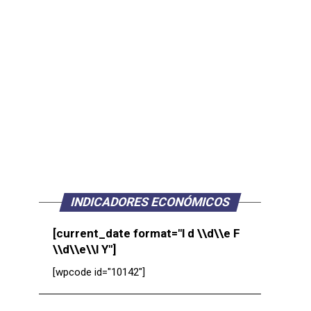
INDICADORES ECONÓMICOS
[current_date format="l d \\d\\e F
\\d\\e\\l Y"]
[wpcode id="10142"]