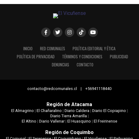
INICIO
RED COMUNALES
POLÍTICA EDITORIAL Y ÉTICA
POLÍTICA DE PRIVACIDAD
TÉRMINOS Y CONDICIONES
PUBLICIDAD
DENUNCIAS
CONTACTO
contacto@redcomunales.cl | +56941118440
Región de Atacama
El Almagrino
|
El Chañaralino
|
Diario Caldera
|
Diario El Copiapino
|
Diario Tierra Amarilla
|
El Altino
|
Diario Vallenar
|
El Huasquino
|
El Freirinense
Región de Coquimbo
El Comunal
|
El Serenense
|
El Coquimbano
|
El Vicuñense
|
El Paihuanino