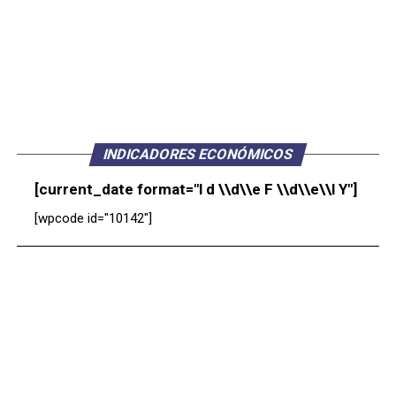
INDICADORES ECONÓMICOS
[current_date format="l d \\d\\e F \\d\\e\\l Y"]
[wpcode id="10142"]