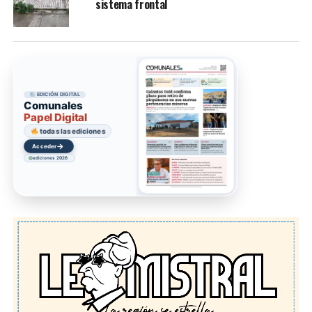
sistema frontal
EDICIÓN DIGITAL
Comunales
Papel Digital
todas las ediciones
→
Acceder
ediciones 2026