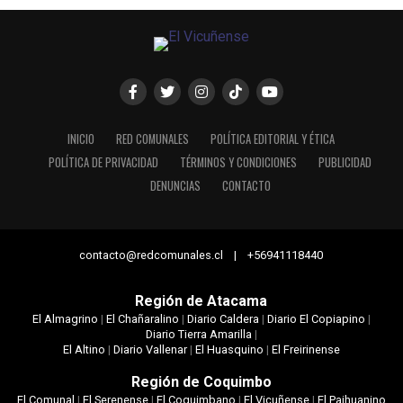
INICIO
RED COMUNALES
POLÍTICA EDITORIAL Y ÉTICA
POLÍTICA DE PRIVACIDAD
TÉRMINOS Y CONDICIONES
PUBLICIDAD
DENUNCIAS
CONTACTO
contacto@redcomunales.cl | +56941118440
Región de Atacama
El Almagrino
|
El Chañaralino
|
Diario Caldera
|
Diario El Copiapino
|
Diario Tierra Amarilla
|
El Altino
|
Diario Vallenar
|
El Huasquino
|
El Freirinense
Región de Coquimbo
El Comunal
|
El Serenense
|
El Coquimbano
|
El Vicuñense
|
El Paihuanino