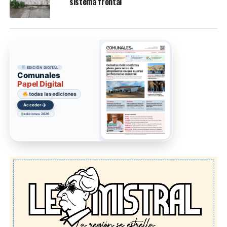
sistema frontal
EDICIÓN DIGITAL
Comunales
Papel Digital
todas las ediciones
→
Acceder
ediciones 2026