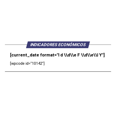
INDICADORES ECONÓMICOS
[current_date format="l d \\d\\e F \\d\\e\\l Y"]
[wpcode id="10142"]