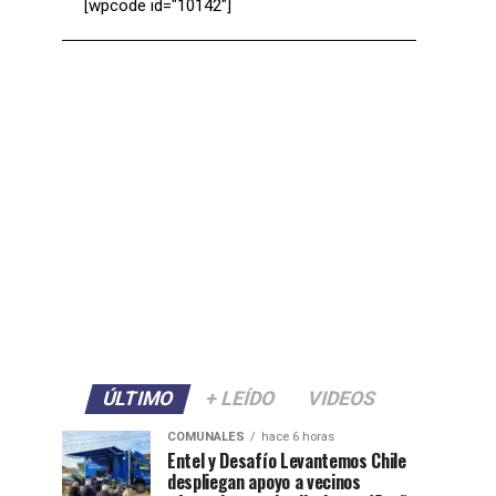
[wpcode id="10142"]
ÚLTIMO
+ LEÍDO
VIDEOS
COMUNALES
hace 6 horas
Entel y Desafío Levantemos Chile
despliegan apoyo a vecinos