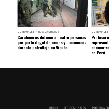
COMUNALES
hace 2 semanas
COMUNALES
Carabineros detiene a cuatro personas
Profesore
por porte ilegal de armas y municiones
represent
durante patrullaje en Vicuña
encuentro
en Perú
INICIO
RED COMUNALES
POLÍTICA ED