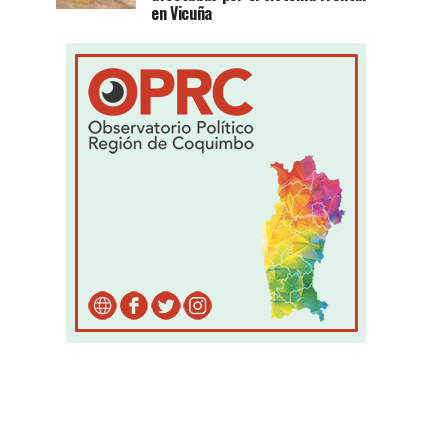
en Vicuña