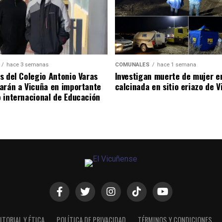
hace 3 semanas
COMUNALES
hace 1 semana
s del Colegio Antonio Varas
Investigan muerte de mujer e
arán a Vicuña en importante
calcinada en sitio eriazo de 
 internacional de Educación
ITORIAL Y ÉTICA
POLÍTICA DE PRIVACIDAD
TÉRMINOS Y CONDICIONES