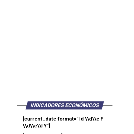
INDICADORES ECONÓMICOS
[current_date format="l d \\d\\e F
\\d\\e\\l Y"]