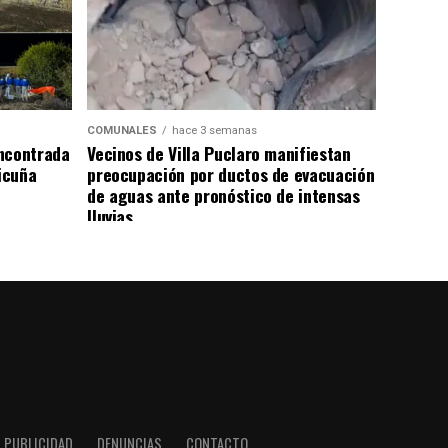
COMUNALES
hace 3 semanas
ncontrada
Vecinos de Villa Puclaro manifiestan
Vicuña
preocupación por ductos de evacuación
de aguas ante pronóstico de intensas
lluvias
PUBLICIDAD
DENUNCIAS
CONTACTO