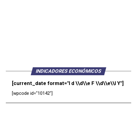
INDICADORES ECONÓMICOS
[current_date format="l d \\d\\e F \\d\\e\\l Y"]
[wpcode id="10142"]