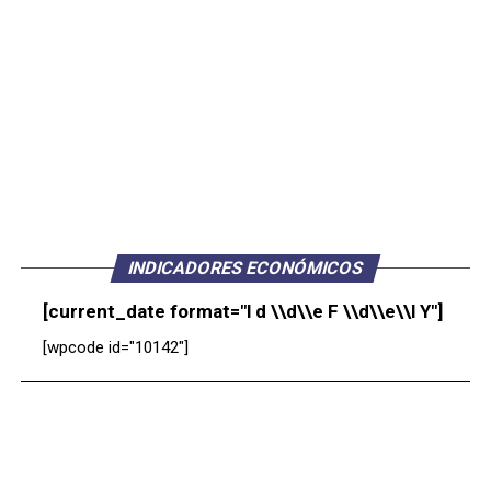
INDICADORES ECONÓMICOS
[current_date format="l d \\d\\e F \\d\\e\\l Y"]
[wpcode id="10142"]