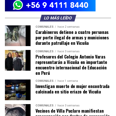
LO MÁS LEÍDO
COMUNALES
hace 2 semanas
Carabineros detiene a cuatro personas
por porte ilegal de armas y municiones
durante patrullaje en Vicuña
COMUNALES
hace 3 semanas
Profesores del Colegio Antonio Varas
representarán a Vicuña en importante
encuentro internacional de Educación
en Perú
COMUNALES
hace 1 semana
Investigan muerte de mujer encontrada
calcinada en sitio eriazo de Vicuña
COMUNALES
hace 3 semanas
Vecinos de Villa Puclaro manifiestan
preocupación por ductos de evacuación