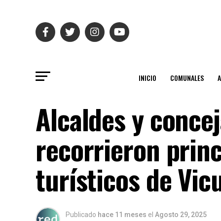
INICIO
COMUNALES
Alcaldes y concej
recorrieron princ
turísticos de Vic
Publicado
hace 11 meses
el
Agosto 29, 2025