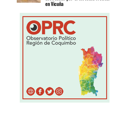
en Vicuña