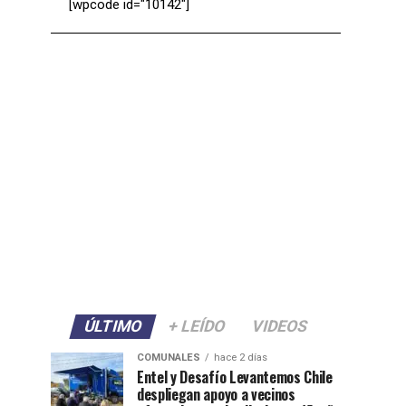
[wpcode id="10142"]
ÚLTIMO
+ LEÍDO
VIDEOS
COMUNALES
hace 2 días
Entel y Desafío Levantemos Chile
despliegan apoyo a vecinos