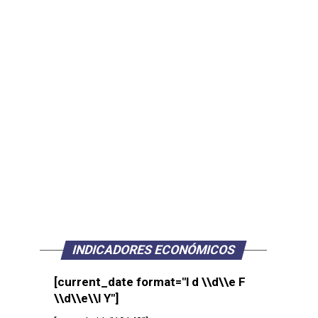
INDICADORES ECONÓMICOS
[current_date format="l d \\d\\e F
\\d\\e\\l Y"]