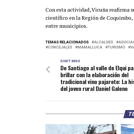
Con esta actividad, Vicuña reafirma s
científico en la Región de Coquimbo,
entre municipios.
TEMAS RELACIONADOS
ALCALDES
ASOCIAC
CONCEJALES
MAMALLUCA
TURISMO
V
DON'T MISS
De Santiago al valle de Elqui p
brillar con la elaboración del
tradicional vino pajarete: La hi
del joven rural Daniel Galeno
TE