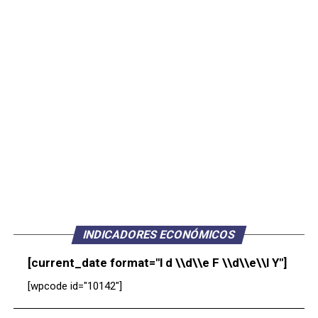
INDICADORES ECONÓMICOS
[current_date format="l d \\d\\e F \\d\\e\\l Y"]
[wpcode id="10142"]