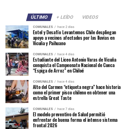
ÚLTIMO
+ LEÍDO
VIDEOS
COMUNALES
hace 2 días
Entel y Desafío Levantemos Chile despliegan
apoyo a vecinos afectados por las lluvias en
Vicuña y Paihuano
COMUNALES
hace 4 días
Estudiante del Liceo Antonio Varas de Vicuña
conquista el Campeonato Nacional de Cueca
“Espiga de Arroz” en Chiloé
COMUNALES
hace 4 días
Alto del Carmen “etiqueta negra” hace historia
como el primer pisco chileno en obtener una
estrella Great Taste
COMUNALES
hace 7 días
El modelo preventivo de Salud permitió
enfrentar de buena forma el intenso sistema
frontal 2026