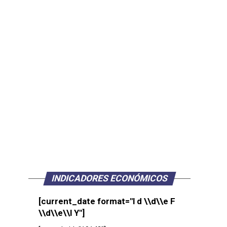
INDICADORES ECONÓMICOS
[current_date format="l d \\d\\e F
\\d\\e\\l Y"]