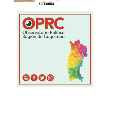
en Vicuña