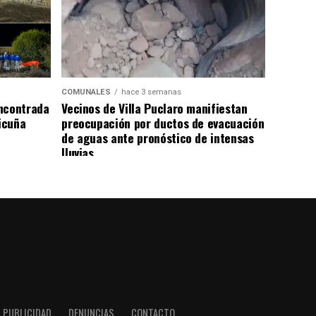
COMUNALES
hace 3 semanas
ncontrada
Vecinos de Villa Puclaro manifiestan
Vicuña
preocupación por ductos de evacuación
de aguas ante pronóstico de intensas
lluvias
PUBLICIDAD
DENUNCIAS
CONTACTO