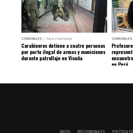
COMUNALES
hace 2 semanas
COMUNALES
Carabineros detiene a cuatro personas
Profesore
por porte ilegal de armas y municiones
represent
durante patrullaje en Vicuña
encuentro
en Perú
INICIO
RED COMUNALES
POLÍTICA ED