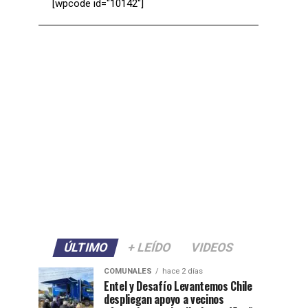
[wpcode id="10142"]
ÚLTIMO
+ LEÍDO
VIDEOS
COMUNALES
hace 2 días
Entel y Desafío Levantemos Chile
despliegan apoyo a vecinos