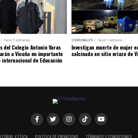
hace 3 semanas
COMUNALES
hace 1 semana
s del Colegio Antonio Varas
Investigan muerte de mujer e
arán a Vicuña en importante
calcinada en sitio eriazo de 
 internacional de Educación
ITORIAL Y ÉTICA
POLÍTICA DE PRIVACIDAD
TÉRMINOS Y CONDICIONES