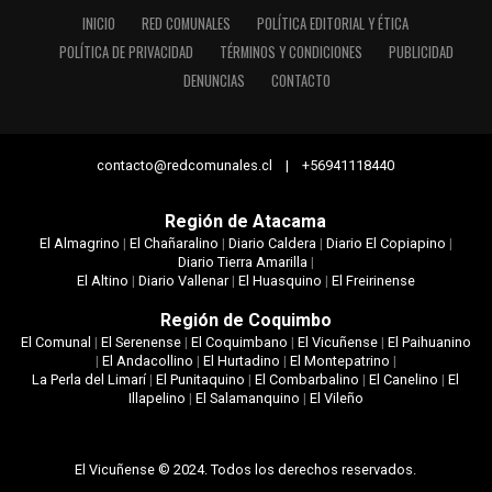
INICIO
RED COMUNALES
POLÍTICA EDITORIAL Y ÉTICA
POLÍTICA DE PRIVACIDAD
TÉRMINOS Y CONDICIONES
PUBLICIDAD
DENUNCIAS
CONTACTO
contacto@redcomunales.cl | +56941118440
Región de Atacama
El Almagrino
|
El Chañaralino
|
Diario Caldera
|
Diario El Copiapino
|
Diario Tierra Amarilla
|
El Altino
|
Diario Vallenar
|
El Huasquino
|
El Freirinense
Región de Coquimbo
El Comunal
|
El Serenense
|
El Coquimbano
|
El Vicuñense
|
El Paihuanino
|
El Andacollino
|
El Hurtadino
|
El Montepatrino
|
La Perla del Limarí
|
El Punitaquino
|
El Combarbalino
|
El Canelino
|
El
Illapelino
|
El Salamanquino
|
El Vileño
El Vicuñense © 2024. Todos los derechos reservados.