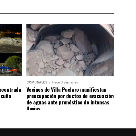
COMUNALES
hace 3 semanas
ncontrada
Vecinos de Villa Puclaro manifiestan
Vicuña
preocupación por ductos de evacuación
de aguas ante pronóstico de intensas
lluvias