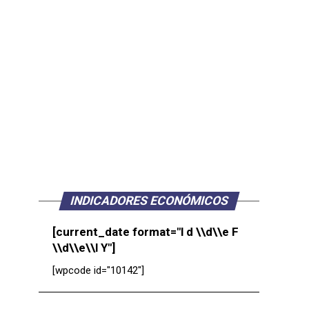
INDICADORES ECONÓMICOS
[current_date format="l d \\d\\e F
\\d\\e\\l Y"]
[wpcode id="10142"]