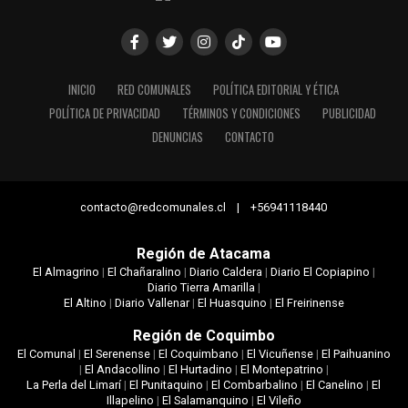
INICIO
RED COMUNALES
POLÍTICA EDITORIAL Y ÉTICA
POLÍTICA DE PRIVACIDAD
TÉRMINOS Y CONDICIONES
PUBLICIDAD
DENUNCIAS
CONTACTO
contacto@redcomunales.cl | +56941118440
Región de Atacama
El Almagrino
|
El Chañaralino
|
Diario Caldera
|
Diario El Copiapino
|
Diario Tierra Amarilla
|
El Altino
|
Diario Vallenar
|
El Huasquino
|
El Freirinense
Región de Coquimbo
El Comunal
|
El Serenense
|
El Coquimbano
|
El Vicuñense
|
El Paihuanino
|
El Andacollino
|
El Hurtadino
|
El Montepatrino
|
La Perla del Limarí
|
El Punitaquino
|
El Combarbalino
|
El Canelino
|
El
Illapelino
|
El Salamanquino
|
El Vileño