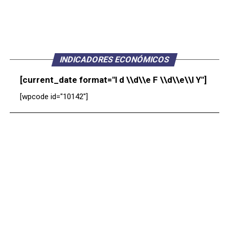
INDICADORES ECONÓMICOS
[current_date format="l d \\d\\e F \\d\\e\\l Y"]
[wpcode id="10142"]