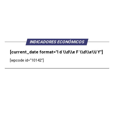
INDICADORES ECONÓMICOS
[current_date format="l d \\d\\e F \\d\\e\\l Y"]
[wpcode id="10142"]