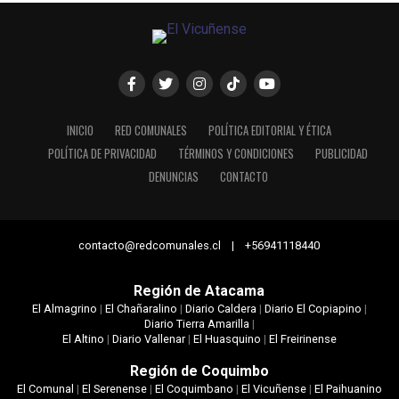
INICIO
RED COMUNALES
POLÍTICA EDITORIAL Y ÉTICA
POLÍTICA DE PRIVACIDAD
TÉRMINOS Y CONDICIONES
PUBLICIDAD
DENUNCIAS
CONTACTO
contacto@redcomunales.cl | +56941118440
Región de Atacama
El Almagrino
|
El Chañaralino
|
Diario Caldera
|
Diario El Copiapino
|
Diario Tierra Amarilla
|
El Altino
|
Diario Vallenar
|
El Huasquino
|
El Freirinense
Región de Coquimbo
El Comunal
|
El Serenense
|
El Coquimbano
|
El Vicuñense
|
El Paihuanino