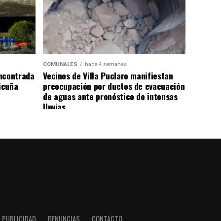
COMUNALES
hace 4 semanas
ncontrada
Vecinos de Villa Puclaro manifiestan
Vicuña
preocupación por ductos de evacuación
de aguas ante pronóstico de intensas
lluvias
PUBLICIDAD
DENUNCIAS
CONTACTO