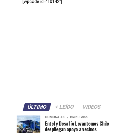
[wpcode id="10142"]
ÚLTIMO
+ LEÍDO
VIDEOS
COMUNALES
hace 3 días
Entel y Desafío Levantemos Chile
despliegan apoyo a vecinos