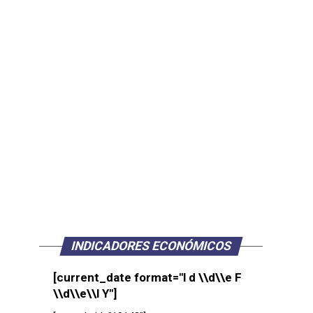
INDICADORES ECONÓMICOS
[current_date format="l d \\d\\e F
\\d\\e\\l Y"]