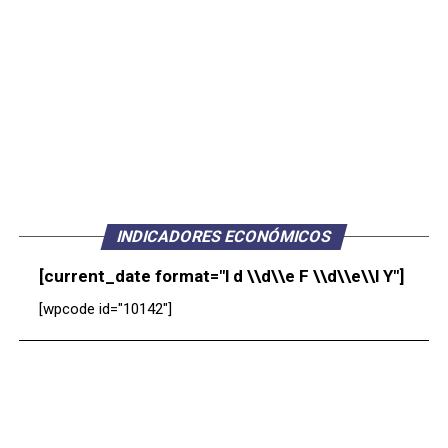
INDICADORES ECONÓMICOS
[current_date format="l d \\d\\e F \\d\\e\\l Y"]
[wpcode id="10142"]