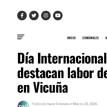
INICIO
COMUNALES
Día Internaciona
destacan labor d
en Vicuña
Publicado
hace 5 meses
el
Marzo 20, 2026