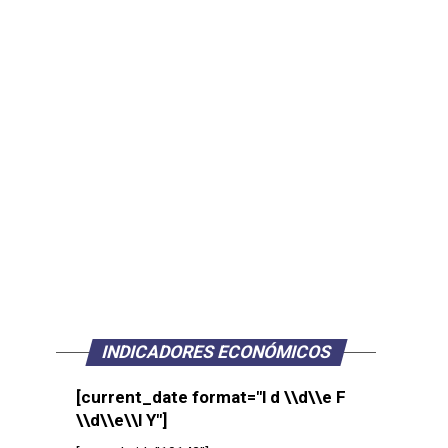
INDICADORES ECONÓMICOS
[current_date format="l d \\d\\e F
\\d\\e\\l Y"]