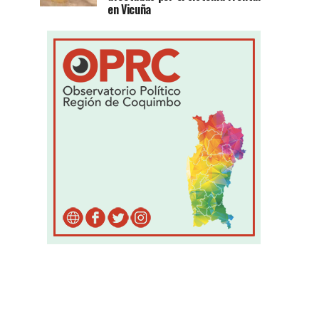
en Vicuña