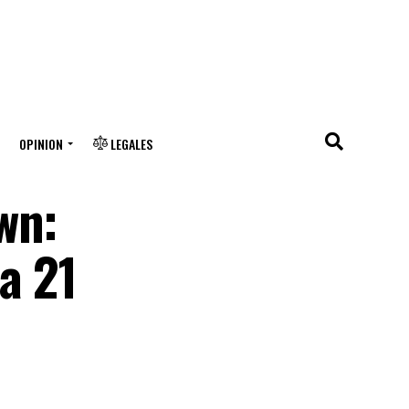
OPINION
LEGALES
wn:
a 21