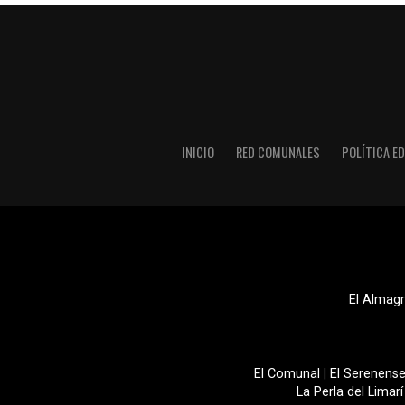
INICIO
RED COMUNALES
POLÍTICA ED
El Almagr
El Comunal
|
El Serenens
La Perla del Limarí