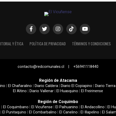
ITORIAL Y ÉTICA
POLÍTICA DE PRIVACIDAD
TÉRMINOS Y CONDICIONES
contacto@redcomunales.cl | +56941118440
Región de Atacama
ino
|
El Chañaralino
|
Diario Caldera
|
Diario El Copiapino
|
Diario Tierra
El Altino
|
Diario Vallenar
|
El Huasquino
|
El Freirinense
Región de Coquimbo
e
|
El Coquimbano
|
El Vicuñense
|
El Paihuanino
|
El Andacollino
|
El Hu
|
El Punitaquino
|
El Combarbalino
|
El Canelino
|
El Illapelino
|
El Sala