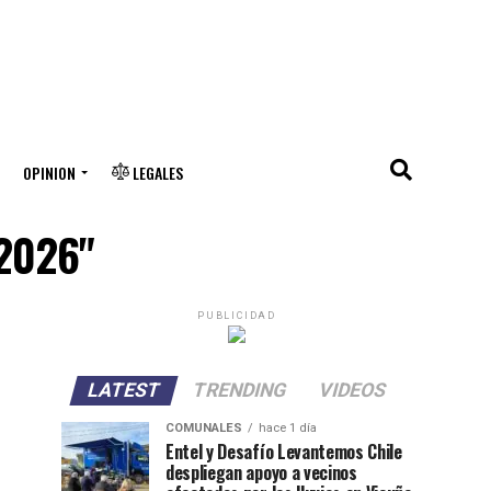
OPINION
LEGALES
 2026"
PUBLICIDAD
LATEST
TRENDING
VIDEOS
COMUNALES
hace 1 día
Entel y Desafío Levantemos Chile
despliegan apoyo a vecinos