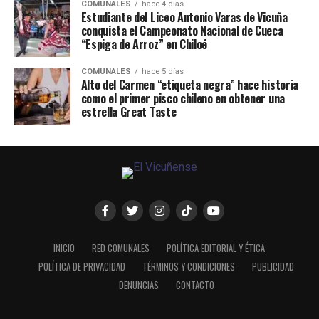
COMUNALES
hace 4 días
Estudiante del Liceo Antonio Varas de Vicuña
conquista el Campeonato Nacional de Cueca
“Espiga de Arroz” en Chiloé
COMUNALES
hace 5 días
Alto del Carmen “etiqueta negra” hace historia
como el primer pisco chileno en obtener una
estrella Great Taste
INICIO
RED COMUNALES
POLÍTICA EDITORIAL Y ÉTICA
POLÍTICA DE PRIVACIDAD
TÉRMINOS Y CONDICIONES
PUBLICIDAD
DENUNCIAS
CONTACTO