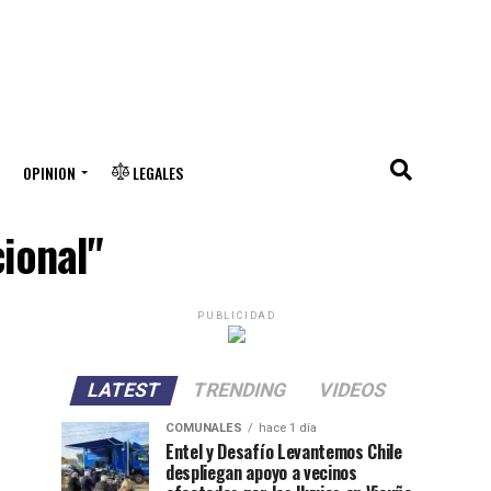
OPINION
LEGALES
ional"
PUBLICIDAD
LATEST
TRENDING
VIDEOS
COMUNALES
hace 1 día
Entel y Desafío Levantemos Chile
despliegan apoyo a vecinos