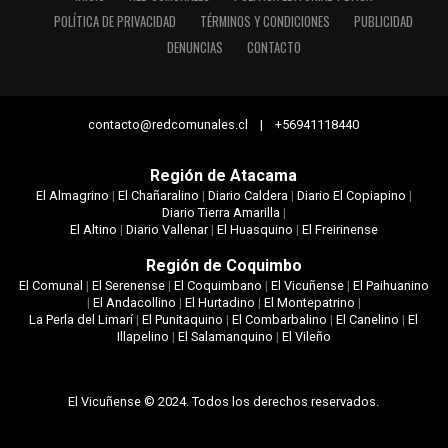
POLÍTICA DE PRIVACIDAD
TÉRMINOS Y CONDICIONES
PUBLICIDAD
DENUNCIAS
CONTACTO
contacto@redcomunales.cl | +56941118440
Región de Atacama
El Almagrino
|
El Chañaralino
|
Diario Caldera
|
Diario El Copiapino
|
Diario Tierra Amarilla
|
El Altino
|
Diario Vallenar
|
El Huasquino
|
El Freirinense
Región de Coquimbo
El Comunal
|
El Serenense
|
El Coquimbano
|
El Vicuñense
|
El Paihuanino
|
El Andacollino
|
El Hurtadino
|
El Montepatrino
|
La Perla del Limarí
|
El Punitaquino
|
El Combarbalino
|
El Canelino
|
El
Illapelino
|
El Salamanquino
|
El Vileño
El Vicuñense © 2024. Todos los derechos reservados.