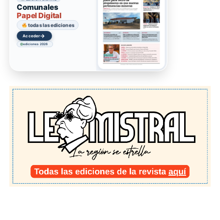
Comunales
Papel Digital
todas las ediciones
→
Acceder
ediciones 2026