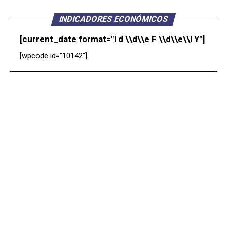
INDICADORES ECONÓMICOS
[current_date format="l d \\d\\e F \\d\\e\\l Y"]
[wpcode id="10142"]