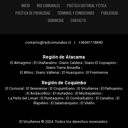
INICIO
RED COMUNALES
POLÍTICA EDITORIAL Y ÉTICA
POLÍTICA DE PRIVACIDAD
TÉRMINOS Y CONDICIONES
PUBLICIDAD
DENUNCIAS
CONTACTO
contacto@redcomunales.cl | +56941118440
Región de Atacama
El Almagrino
|
El Chañaralino
|
Diario Caldera
|
Diario El Copiapino
|
Diario Tierra Amarilla
|
El Altino
|
Diario Vallenar
|
El Huasquino
|
El Freirinense
Región de Coquimbo
El Comunal
|
El Serenense
|
El Coquimbano
|
El Vicuñense
|
El Paihuanino
|
El Andacollino
|
El Hurtadino
|
El Montepatrino
|
La Perla del Limarí
|
El Punitaquino
|
El Combarbalino
|
El Canelino
|
El
Illapelino
|
El Salamanquino
|
El Vileño
El Vicuñense © 2024. Todos los derechos reservados.