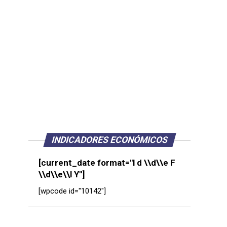
INDICADORES ECONÓMICOS
[current_date format="l d \\d\\e F
\\d\\e\\l Y"]
[wpcode id="10142"]