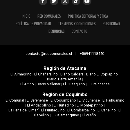
INICIO
RED COMUNALES
POLÍTICA EDITORIAL Y ÉTICA
POLÍTICA DE PRIVACIDAD
TÉRMINOS Y CONDICIONES
PUBLICIDAD
DENUNCIAS
CONTACTO
contacto@redcomunales.cl | +56941118440
Región de Atacama
El Almagrino
|
El Chañaralino
|
Diario Caldera
|
Diario El Copiapino
|
Diario Tierra Amarilla
|
El Altino
|
Diario Vallenar
|
El Huasquino
|
El Freirinense
Región de Coquimbo
El Comunal
|
El Serenense
|
El Coquimbano
|
El Vicuñense
|
El Paihuanino
|
El Andacollino
|
El Hurtadino
|
El Montepatrino
|
La Perla del Limarí
|
El Punitaquino
|
El Combarbalino
|
El Canelino
|
El
Illapelino
|
El Salamanquino
|
El Vileño