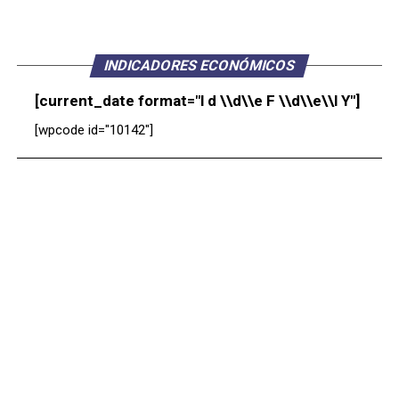
INDICADORES ECONÓMICOS
[current_date format="l d \\d\\e F \\d\\e\\l Y"]
[wpcode id="10142"]