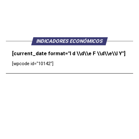
INDICADORES ECONÓMICOS
[current_date format="l d \\d\\e F \\d\\e\\l Y"]
[wpcode id="10142"]