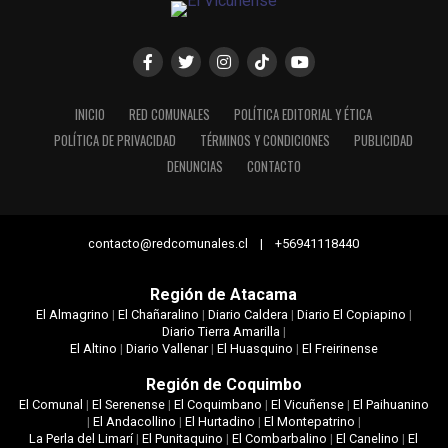
INICIO
RED COMUNALES
POLÍTICA EDITORIAL Y ÉTICA
POLÍTICA DE PRIVACIDAD
TÉRMINOS Y CONDICIONES
PUBLICIDAD
DENUNCIAS
CONTACTO
contacto@redcomunales.cl | +56941118440
Región de Atacama
El Almagrino
|
El Chañaralino
|
Diario Caldera
|
Diario El Copiapino
|
Diario Tierra Amarilla
|
El Altino
|
Diario Vallenar
|
El Huasquino
|
El Freirinense
Región de Coquimbo
El Comunal
|
El Serenense
|
El Coquimbano
|
El Vicuñense
|
El Paihuanino
|
El Andacollino
|
El Hurtadino
|
El Montepatrino
|
La Perla del Limarí
|
El Punitaquino
|
El Combarbalino
|
El Canelino
|
El