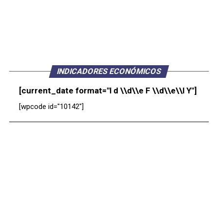
INDICADORES ECONÓMICOS
[current_date format="l d \\d\\e F \\d\\e\\l Y"]
[wpcode id="10142"]