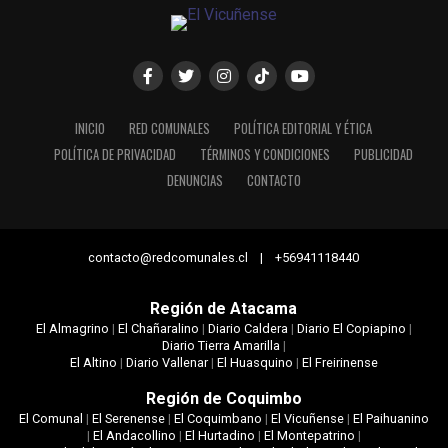
INICIO
RED COMUNALES
POLÍTICA EDITORIAL Y ÉTICA
POLÍTICA DE PRIVACIDAD
TÉRMINOS Y CONDICIONES
PUBLICIDAD
DENUNCIAS
CONTACTO
contacto@redcomunales.cl | +56941118440
Región de Atacama
El Almagrino
|
El Chañaralino
|
Diario Caldera
|
Diario El Copiapino
|
Diario Tierra Amarilla
|
El Altino
|
Diario Vallenar
|
El Huasquino
|
El Freirinense
Región de Coquimbo
El Comunal
|
El Serenense
|
El Coquimbano
|
El Vicuñense
|
El Paihuanino
|
El Andacollino
|
El Hurtadino
|
El Montepatrino
|