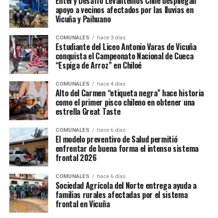
Entel y Desafío Levantemos Chile despliegan
apoyo a vecinos afectados por las lluvias en
Vicuña y Paihuano
COMUNALES
hace 3 días
Estudiante del Liceo Antonio Varas de Vicuña
conquista el Campeonato Nacional de Cueca
“Espiga de Arroz” en Chiloé
COMUNALES
hace 4 días
Alto del Carmen “etiqueta negra” hace historia
como el primer pisco chileno en obtener una
estrella Great Taste
COMUNALES
hace 6 días
El modelo preventivo de Salud permitió
enfrentar de buena forma el intenso sistema
frontal 2026
COMUNALES
hace 6 días
Sociedad Agrícola del Norte entrega ayuda a
familias rurales afectadas por el sistema
frontal en Vicuña