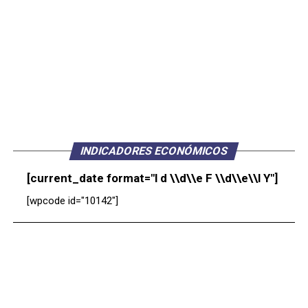
INDICADORES ECONÓMICOS
[current_date format="l d \\d\\e F \\d\\e\\l Y"]
[wpcode id="10142"]