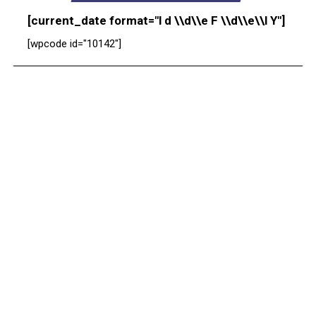
[current_date format="l d \\d\\e F \\d\\e\\l Y"]
[wpcode id="10142"]