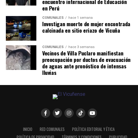
encuentro internacional de Educación
en Perú
COMUNALES
hace 1 semana
Investigan muerte de mujer encontrada
calcinada en sitio eriazo de Vicuña
COMUNALES
hace 3 semanas
Vecinos de Villa Puclaro manifiestan
preocupación por ductos de evacuación
de aguas ante pronóstico de intensas
lluvias
INICIO
RED COMUNALES
POLÍTICA EDITORIAL Y ÉTICA
POLÍTICA DE PRIVACIDAD
TÉRMINOS Y CONDICIONES
PUBLICIDAD