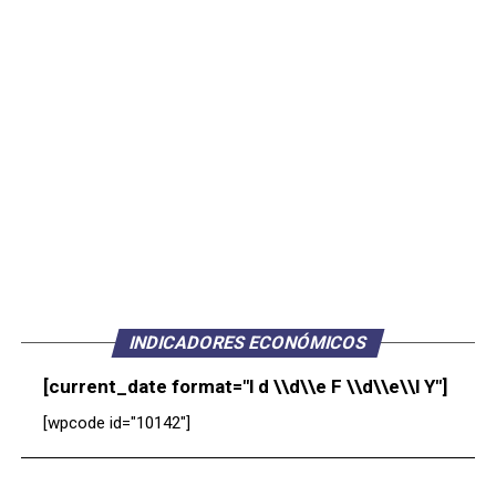
INDICADORES ECONÓMICOS
[current_date format="l d \\d\\e F \\d\\e\\l Y"]
[wpcode id="10142"]