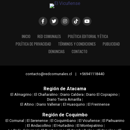
INICIO
RED COMUNALES
POLÍTICA EDITORIAL Y ÉTICA
POLÍTICA DE PRIVACIDAD
TÉRMINOS Y CONDICIONES
PUBLICIDAD
DENUNCIAS
CONTACTO
contacto@redcomunales.cl | +56941118440
Región de Atacama
El Almagrino
|
El Chañaralino
|
Diario Caldera
|
Diario El Copiapino
|
Diario Tierra Amarilla
|
El Altino
|
Diario Vallenar
|
El Huasquino
|
El Freirinense
Región de Coquimbo
El Comunal
|
El Serenense
|
El Coquimbano
|
El Vicuñense
|
El Paihuanino
|
El Andacollino
|
El Hurtadino
|
El Montepatrino
|