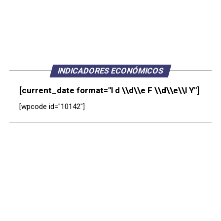
INDICADORES ECONÓMICOS
[current_date format="l d \\d\\e F \\d\\e\\l Y"]
[wpcode id="10142"]