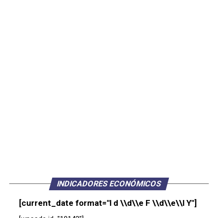
INDICADORES ECONÓMICOS
[current_date format="l d \\d\\e F \\d\\e\\l Y"]