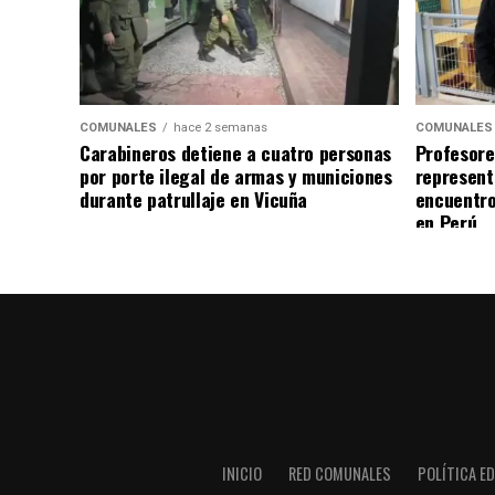
COMUNALES
hace 2 semanas
COMUNALES
Carabineros detiene a cuatro personas
Profesore
por porte ilegal de armas y municiones
represent
durante patrullaje en Vicuña
encuentro
en Perú
INICIO
RED COMUNALES
POLÍTICA ED