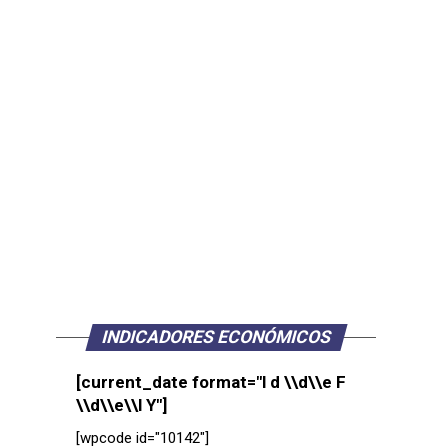
INDICADORES ECONÓMICOS
[current_date format="l d \\d\\e F
\\d\\e\\l Y"]
[wpcode id="10142"]