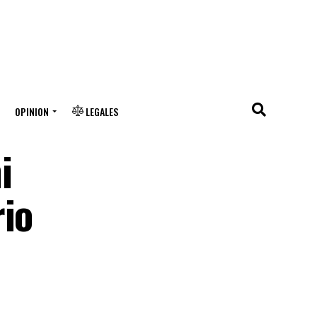
OPINION
LEGALES
i
rio