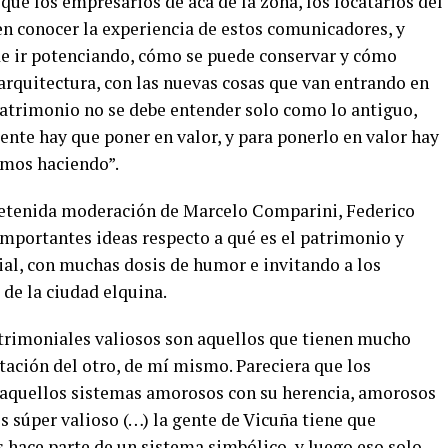
 que los empresarios de acá de la zona, los locatarios del
en conocer la experiencia de estos comunicadores, y
e ir potenciando, cómo se puede conservar y cómo
arquitectura, con las nuevas cosas que van entrando en
 patrimonio no se debe entender solo como lo antiguo,
nte hay que poner en valor, y para ponerlo en valor hay
amos haciendo”.
tretenida moderación de Marcelo Comparini, Federico
importantes ideas respecto a qué es el patrimonio y
al, con muchas dosis de humor e invitando a los
 de la ciudad elquina.
trimoniales valiosos son aquellos que tienen mucho
tación del otro, de mí mismo. Pareciera que los
 aquellos sistemas amorosos con su herencia, amorosos
s súper valioso (…) la gente de Vicuña tiene que
s hace parte de un sistema simbólico, y luego eso solo,