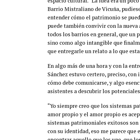
espacio cultural. “La idea era un poco
Barrio Mistraliano de Vicuña, pudies
entender cómo el patrimonio se pued
puede también convivir con la nueva 
todos los barrios en general, que un
sino como algo intangible que finalme
que entregarle un relato a lo que est
En algo más de una hora y con la en
Sánchez estuvo certero, preciso, con 
cómo debe comunicarse, y algo esenci
asistentes a descubrir los potenciales
“Yo siempre creo que los sistemas pa
amor propio y el amor propio es acep
sistemas patrimoniales exitosos son
con su identidad, eso me parece que e
encontrar aquello que los une, que lo