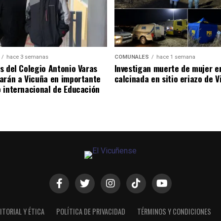
hace 3 semanas
COMUNALES
hace 1 semana
s del Colegio Antonio Varas
Investigan muerte de mujer e
arán a Vicuña en importante
calcinada en sitio eriazo de 
 internacional de Educación
ITORIAL Y ÉTICA
POLÍTICA DE PRIVACIDAD
TÉRMINOS Y CONDICIONES