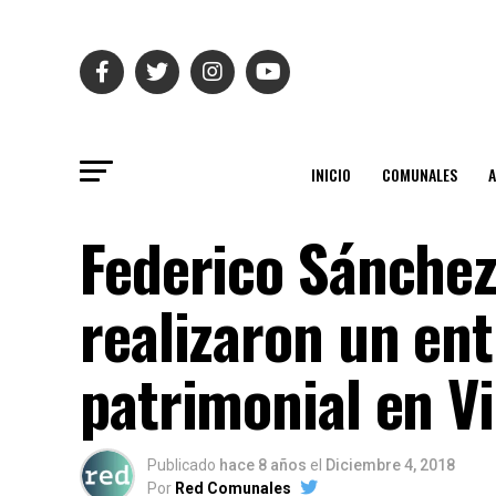
INICIO
COMUNALES
Federico Sánchez
realizaron un en
patrimonial en V
Publicado
hace 8 años
el
Diciembre 4, 2018
Por
Red Comunales