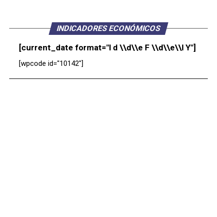
INDICADORES ECONÓMICOS
[current_date format="l d \\d\\e F \\d\\e\\l Y"]
[wpcode id="10142"]