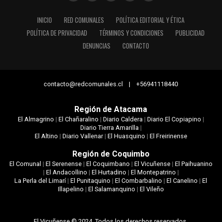
INICIO
RED COMUNALES
POLÍTICA EDITORIAL Y ÉTICA
POLÍTICA DE PRIVACIDAD
TÉRMINOS Y CONDICIONES
PUBLICIDAD
DENUNCIAS
CONTACTO
contacto@redcomunales.cl | +56941118440
Región de Atacama
El Almagrino
|
El Chañaralino
|
Diario Caldera
|
Diario El Copiapino
|
Diario Tierra Amarilla
|
El Altino
|
Diario Vallenar
|
El Huasquino
|
El Freirinense
Región de Coquimbo
El Comunal
|
El Serenense
|
El Coquimbano
|
El Vicuñense
|
El Paihuanino
|
El Andacollino
|
El Hurtadino
|
El Montepatrino
|
La Perla del Limarí
|
El Punitaquino
|
El Combarbalino
|
El Canelino
|
El
Illapelino
|
El Salamanquino
|
El Vileño
El Vicuñense © 2024. Todos los derechos reservados.