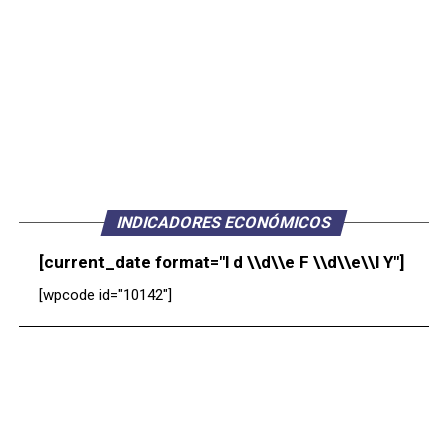
INDICADORES ECONÓMICOS
[current_date format="l d \\d\\e F \\d\\e\\l Y"]
[wpcode id="10142"]