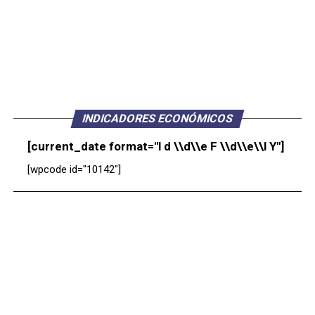
INDICADORES ECONÓMICOS
[current_date format="l d \\d\\e F \\d\\e\\l Y"]
[wpcode id="10142"]