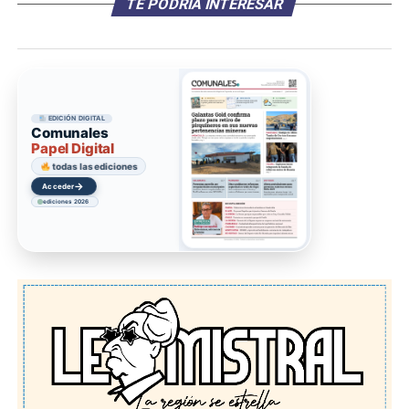
TE PODRÍA INTERESAR
EDICIÓN DIGITAL
Comunales
Papel Digital
todas las ediciones
→
Acceder
ediciones 2026