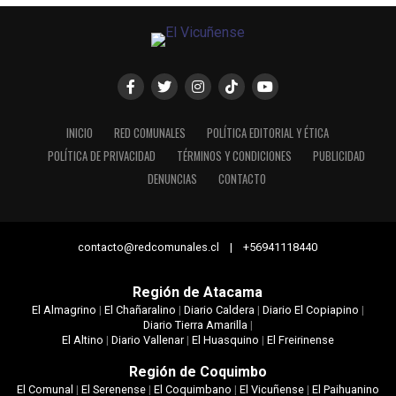
INICIO
RED COMUNALES
POLÍTICA EDITORIAL Y ÉTICA
POLÍTICA DE PRIVACIDAD
TÉRMINOS Y CONDICIONES
PUBLICIDAD
DENUNCIAS
CONTACTO
contacto@redcomunales.cl | +56941118440
Región de Atacama
El Almagrino
|
El Chañaralino
|
Diario Caldera
|
Diario El Copiapino
|
Diario Tierra Amarilla
|
El Altino
|
Diario Vallenar
|
El Huasquino
|
El Freirinense
Región de Coquimbo
El Comunal
|
El Serenense
|
El Coquimbano
|
El Vicuñense
|
El Paihuanino