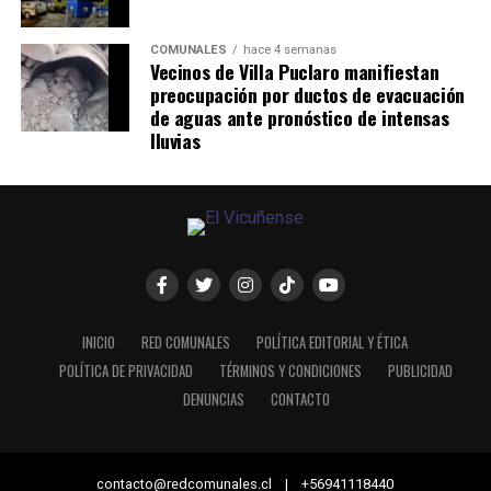
COMUNALES
hace 4 semanas
Vecinos de Villa Puclaro manifiestan
preocupación por ductos de evacuación
de aguas ante pronóstico de intensas
lluvias
INICIO
RED COMUNALES
POLÍTICA EDITORIAL Y ÉTICA
POLÍTICA DE PRIVACIDAD
TÉRMINOS Y CONDICIONES
PUBLICIDAD
DENUNCIAS
CONTACTO
contacto@redcomunales.cl | +56941118440