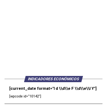
INDICADORES ECONÓMICOS
[current_date format="l d \\d\\e F \\d\\e\\l Y"]
[wpcode id="10142"]